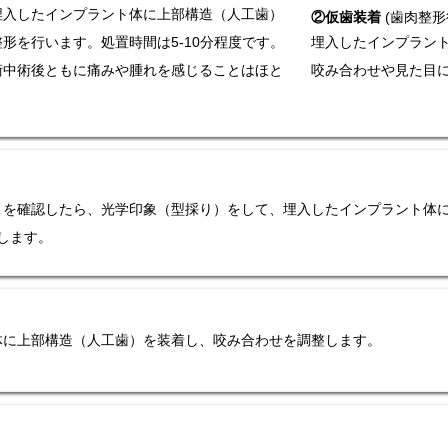
埋入したインプラント体に上部構造（人工歯）
②仮歯装着
(歯肉整形
形を行います。処置時間は5-10分程度です。
埋入したインプラン
術中術後ともに痛みや腫れを感じることはほと
咬み合わせや見た目
を確認したら、光学印象（型採り）をして、埋入したインプラント体に
要します。
体に上部構造（人工歯）を装着し、咬み合わせを調整します。