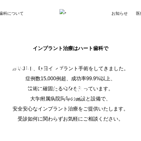
歯科について
お知らせ
医
実感、
インプラント治療はハート歯科で
ても機能する
創業31年、毎日インプラント手術をしてきました。
症例数15,000例超、成功率99.9%以上、
ンプラント治療
技術に確固たる自身を持っています。
大学附属病院同等の施設と設備で、
安全安心なインプラント治療をご提供いたします。
受診如何に関わらずお気軽にご相談ください。