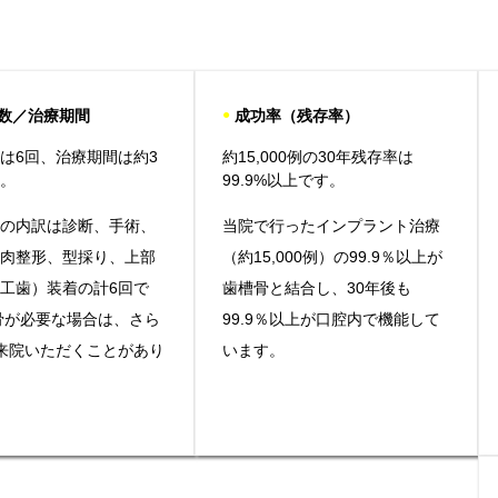
数／治療期間
●
成功率（残存率）
は6回、治療期間は約3
約15,000例の30年残存率は
す。
99.9%以上です。
数の内訳は診断、手術、
当院で行ったインプラント治療
歯肉整形、型採り、上部
（約15,000例）の99.9％以上が
工歯）装着の計6回で
歯槽骨と結合し、30年後も
骨が必要な場合は、さら
99.9％以上が口腔内で機能して
来院いただくことがあり
います。