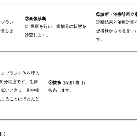
③診断・治療計画立
②画像診断
ンプラン
診断結果と治療計画
CT撮影を行い、歯槽骨の状態を
診査しま
患者様から同意をい
診査します。
す。
インプラント体を埋入
30分程度です。生体
②抜糸
(術後1週目)
も低いと言え、術中術
抜糸します。
生じることはほとんど
目)