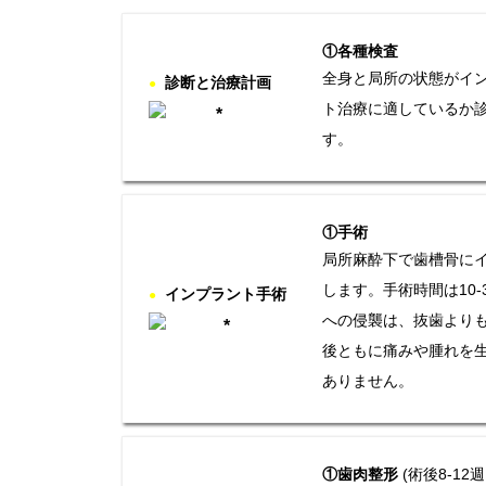
①各種検査
全身と局所の状態がイ
診断と治療計画
●
ト治療に適しているか
す。
①手術
局所麻酔下で歯槽骨に
します。手術時間は10-
インプラント手術
●
への侵襲は、抜歯より
後ともに痛みや腫れを
ありません。
①歯肉整形
(術後8-12週