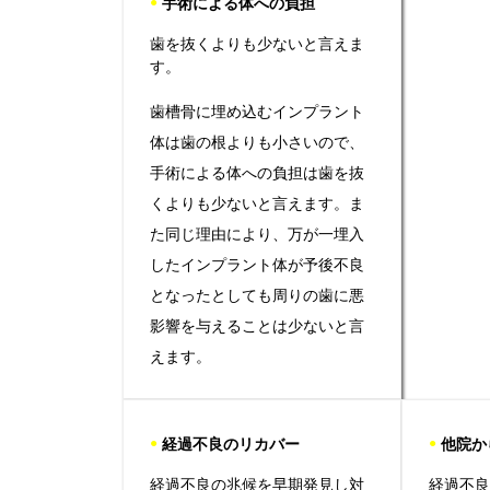
●
手術による体への負担
歯を抜くよりも少ないと言えま
す。
歯槽骨に埋め込むインプラント
体は歯の根よりも小さいので、
手術による体への負担は歯を抜
くよりも少ないと言えます。ま
た同じ理由により、万が一埋入
したインプラント体が予後不良
となったとしても周りの歯に悪
影響を与えることは少ないと言
えます。
●
経過不良のリカバー
●
他院か
経過不良の兆候を早期発見し対
経過不