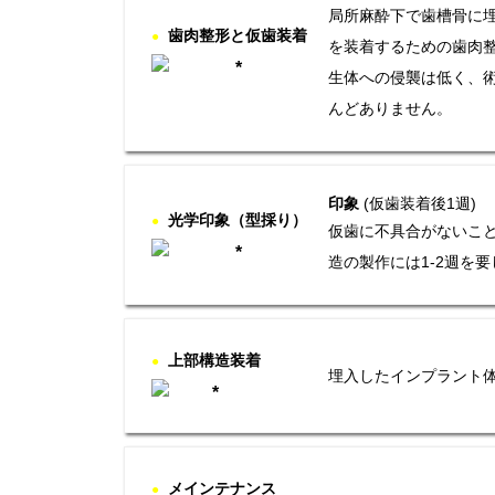
局所麻酔下で歯槽骨に
歯肉整形と仮歯装着
●
を装着するための歯肉整
生体への侵襲は低く、
んどありません。
印象
(仮歯装着後1週)
光学印象（型採り）
●
仮歯に不具合がないこと
造の製作には1-2週を
上部構造装着
●
埋入したインプラント
メインテナンス
●