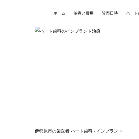
ホーム
治療と費用
診察日時
ハート
違いを
30年経っ
ハート歯科のイ
伊勢原市の歯医者 ハート歯科
› インプラント