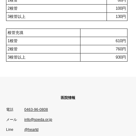
1根管
80円
2根管
100円
3根管以上
130円
根管充填
1根管
610円
2根管
760円
3根管以上
930円
医院情報
電話
0463-96-0808
メール
info@soeda.or.jp
Line
@heartd