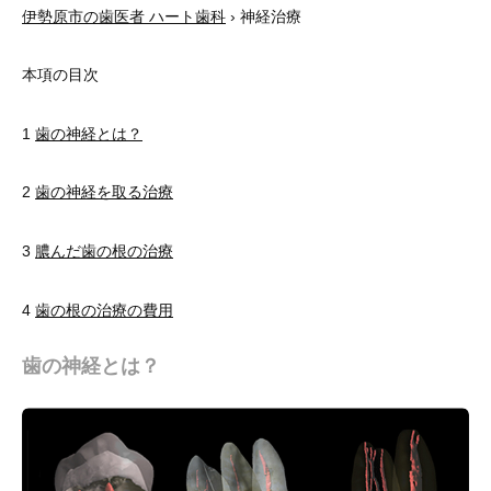
伊勢原市の歯医者 ハート歯科
› 神経治療
本項の目次
1
歯の神経とは？
2
歯の神経を取る治療
3
膿んだ歯の根の治療
4
歯の根の治療の費用
歯の神経とは？